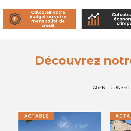
Calculez votre
Calcule
budget ou votre
économ
mensualité de
d’imp
crédit
Découvrez notr
AGENT-CONSEIL-
ACTABLE
ACTA