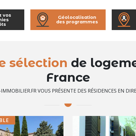
z vos
Géolocalisation
ies
des programmes
ôts
e sélection
de logemen
France
IMMOBILIER.FR VOUS PRÉSENTE DES RÉSIDENCES EN DI
BLE