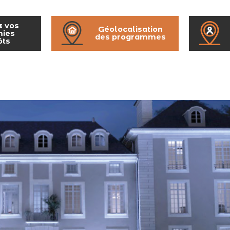
z vos
Géolocalisation
ies
des programmes
ôts