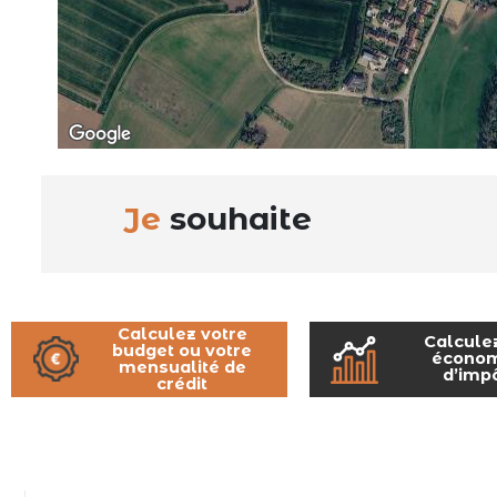
Je
souhaite
Calculez votre
Calcule
budget ou votre
économ
mensualité de
d’imp
crédit