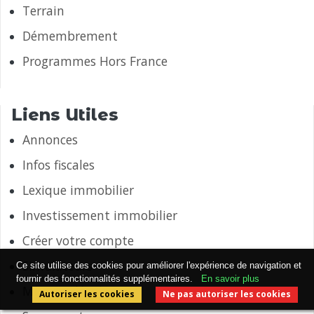
Terrain
Démembrement
Programmes Hors France
Liens Utiles
Annonces
Infos fiscales
Lexique immobilier
Investissement immobilier
Créer votre compte
Simulateurs
Ce site utilise des cookies pour améliorer l'expérience de navigation et
fournir des fonctionnalités supplémentaires.
En savoir plus
Mention légales
Autoriser les cookies
Ne pas autoriser les cookies