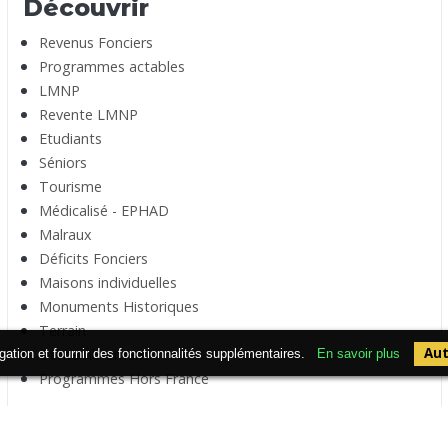
Découvrir
Revenus Fonciers
Programmes actables
LMNP
Revente LMNP
Etudiants
Séniors
Tourisme
Médicalisé - EPHAD
Malraux
Déficits Fonciers
Maisons individuelles
Monuments Historiques
Terrain
Aut
Démembrement
igation et fournir des fonctionnalités supplémentaires.
En savoir plus
Programmes Hors France