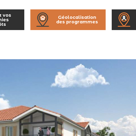
z vos
Géolocalisation
ies
des programmes
ôts