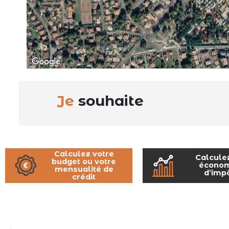
Je
souhaite
Calculez votre
Calcule
budget ou votre
économ
mensualité de
d’imp
crédit