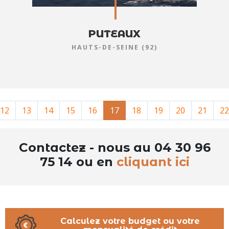
PUTEAUX
HAUTS-DE-SEINE (92)
12
13
14
15
16
17
18
19
20
21
22
Contactez - nous au 04 30 96
75 14 ou en
cliquant ici
Calculez votre budget ou votre